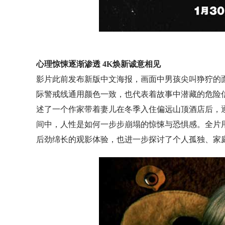
心理惊悚逐渐渗透 4K焕新诚意相见
影片此前发布新版中文海报，画面中男孩尖叫狰狞的面孔在
际警戒线通用颜色一致，也代表着故事中潜藏的危险信
述了一个作家带着妻儿在冬季入住偏远山顶酒店后，
间中，人性是如何一步步崩塌的惊悚与恐惧感。全片
后劲绵长的观影体验，也进一步探讨了个人孤独、家