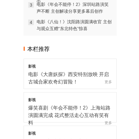
出
电影《年会不能停！2》深圳站路演笑
3
翰墨留章·光影追梦：1992造梦局开街
声不断 主创解读分享更多幕后创作
暨第二届“中子星·小说月报影视改编价
电影《八仙！》沈阳路演圆满收官 主创
值潜力榜”发布会在盐城举行
4
更多
与观众互赠“东北特色”惊喜
影视
《汪汪队立大功大电影3》曝“畅游恐龙
岛”片段 点映口碑升温引共鸣
本栏推荐
更多
影视
惊悚大片《逃出绝命街》曝中国独家
海报 恐龙步步紧逼压迫感拉满
更多
影视
电影《大唐妖探》西安特别放映 开启
古城合家欢奇幻冒险！
更多
影视