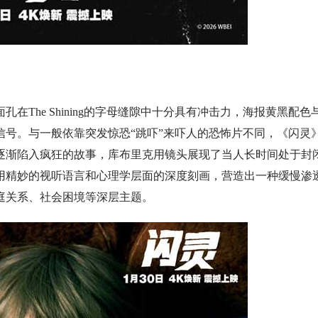
The Shining的字母缝隙中十分具有冲击力，海报黄黑配色
号。与一般依靠突发惊恐“跳吓”来吓人的恐怖片不同，《闪灵
逐渐陷入疯狂的故事，库布里克用镜头展现了当人长时间处于封
用精妙的视听语言和心理学层面的深度刻画，营造出一种缓慢渗
庭关系、社会困境等深层主题。