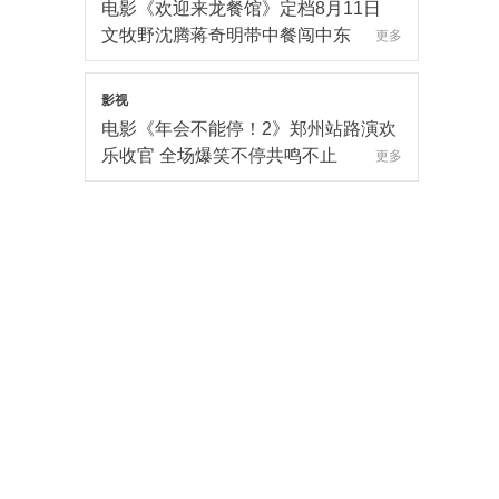
爆笑喜剧《年会不能停！2》上海站路
演圆满完成 花式整活走心互动有笑有
料
更多
影视
电影《欢迎来龙餐馆》定档8月11日
文牧野沈腾蒋奇明带中餐闯中东
更多
影视
电影《年会不能停！2》郑州站路演欢
乐收官 全场爆笑不停共鸣不止
更多
影视
爆笑喜剧《年会不能停！2》成都站路
演顺利举行 张若昀白客爆笑整活走心
输出
更多