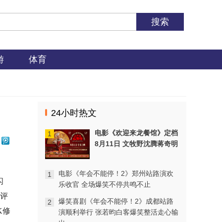
影视
电影《年会不能停！2》郑州站路演欢
乐收官 全场爆笑不停共鸣不止
更多
游
体育
影视
爆笑喜剧《年会不能停！2》成都站路
演顺利举行 张若昀白客爆笑整活走心
输出
更多
24小时热文
影视
电影《年会不能停！2》深圳站路演笑
电影《欢迎来龙餐馆》定档
1
声不断 主创解读分享更多幕后创作
更多
8月11日 文牧野沈腾蒋奇明
带中餐闯中东
影视
电影《年会不能停！2》郑州站路演欢
1
电影《八仙！》沈阳路演圆满收官 主
闪
乐收官 全场爆笑不停共鸣不止
创与观众互赠“东北特色”惊喜
更多
度评
爆笑喜剧《年会不能停！2》成都站路
2
K修
演顺利举行 张若昀白客爆笑整活走心输
影视