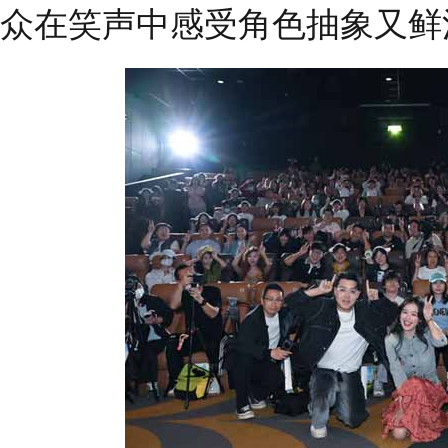
众在笑声中感受角色抽象又鲜