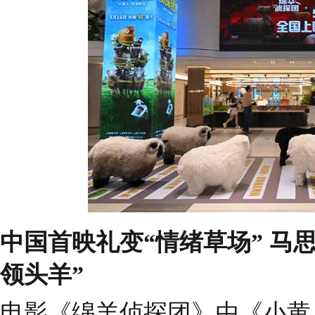
中国首映礼变“情绪草场” 马
领头羊”
电影《绵羊侦探团》由《小黄