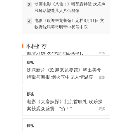
动画电影《八仙！》曝配音特辑 欢乐声
3
线鲜活塑造凡人八仙群像
电影《欢迎来龙餐馆》定档8月11日 文
4
牧野沈腾蒋奇明带中餐闯中东
本栏推荐
影视
翰墨留章·光影追梦：1992造梦局开街
暨第二届“中子星·小说月报影视改编价
值潜力榜”发布会在盐城举行
更多
影视
沈腾新片《欢迎来龙餐馆》释出美食
特辑与海报 烟火气中见人情温暖
更多
影视
电影《大唐妖探》北京首映礼 欢乐探