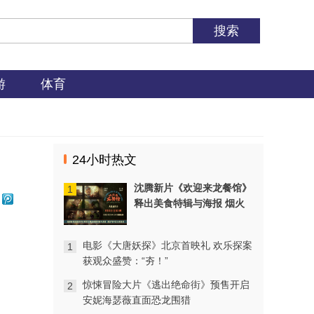
游
体育
24小时热文
沈腾新片《欢迎来龙餐馆》
1
释出美食特辑与海报 烟火
气中见人情温暖
电影《大唐妖探》北京首映礼 欢乐探案
1
获观众盛赞：“夯！”
惊悚冒险大片《逃出绝命街》预售开启
2
安妮海瑟薇直面恐龙围猎