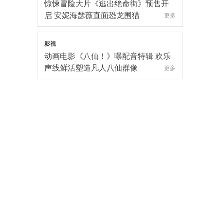
案获观众盛赞：“夯！”
更多
影视
惊悚冒险大片《逃出绝命街》预售开
启 安妮海瑟薇直面恐龙围猎
更多
影视
动画电影《八仙！》曝配音特辑 欢乐
声线鲜活塑造凡人八仙群像
更多
影视
电影《欢迎来龙餐馆》定档8月11日
文牧野沈腾蒋奇明带中餐闯中东
更多
影视
电影《年会不能停！2》郑州站路演欢
乐收官 全场爆笑不停共鸣不止
更多