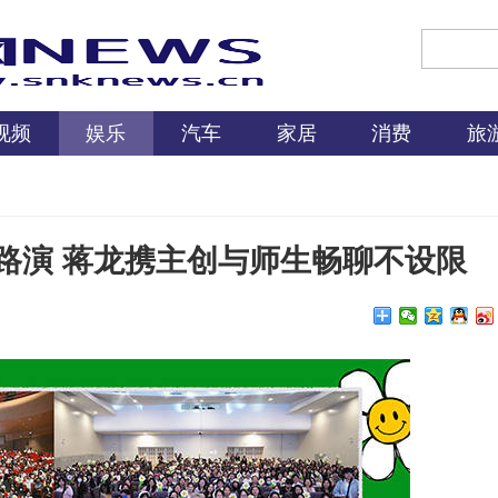
视频
娱乐
汽车
家居
消费
旅
路演 蒋龙携主创与师生畅聊不设限