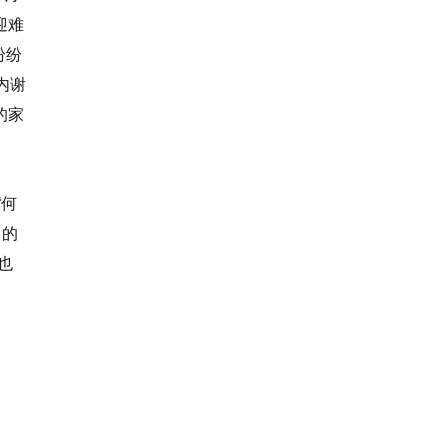
迎难
纷纷
内谢
的家
。
“何
己的
也