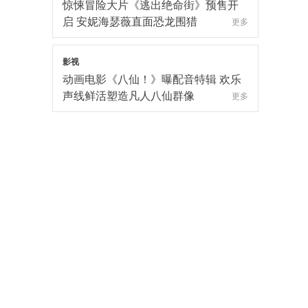
惊悚冒险大片《逃出绝命街》预售开
启 安妮海瑟薇直面恐龙围猎
更多
影视
动画电影《八仙！》曝配音特辑 欢乐
声线鲜活塑造凡人八仙群像
更多
影视
电影《欢迎来龙餐馆》定档8月11日
文牧野沈腾蒋奇明带中餐闯中东
更多
影视
电影《年会不能停！2》郑州站路演欢
乐收官 全场爆笑不停共鸣不止
更多
影视
爆笑喜剧《年会不能停！2》成都站路