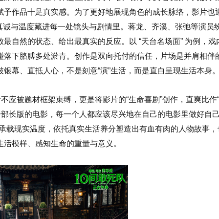
赋予作品十足真实感。为了更好地展现角色的成长脉络，影片也
把真诚与温度藏进每一处镜头与剧情里。蒋龙、齐溪、张弛等演员
最自然的状态、给出最真实的反应。以 “天台名场面” 为例，戏
碰落下胳膊多处淤青。创作是双向托付的信任，片场是并肩相伴
银幕、直抵人心，不是刻意“演”生活，而是直白呈现生活本身
不应被题材框架束缚，更是将影片的“生命喜剧”创作，直爽比作
一部长版的电影，每一个人都应该尽兴地在自己的电影里做好自
事承载现实温度，依托真实生活养分塑造出有血有肉的人物故事，
生活模样、感知生命的重量与意义。