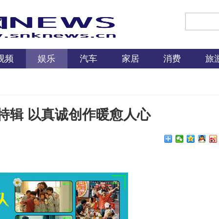
视频
娱乐
汽车
家居
消费
旅
特辑 以真诚创作暖愈人心