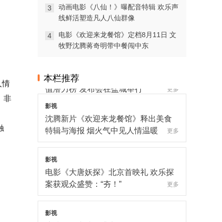
动画电影《八仙！》曝配音特辑 欢乐声
3
线鲜活塑造凡人八仙群像
电影《欢迎来龙餐馆》定档8月11日 文
4
牧野沈腾蒋奇明带中餐闯中东
影视
翰墨留章·光影追梦：1992造梦局开街
暨第二届“中子星·小说月报影视改编价
本栏推荐
人情
值潜力榜”发布会在盐城举行
更多
、非
影视
沈腾新片《欢迎来龙餐馆》释出美食
触
特辑与海报 烟火气中见人情温暖
更多
影视
电影《大唐妖探》北京首映礼 欢乐探
案获观众盛赞：“夯！”
更多
影视