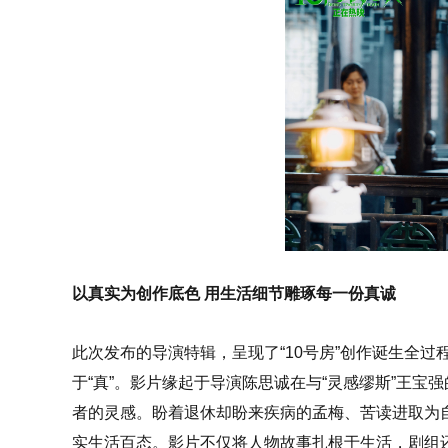
以真实为创作底色 用生活细节雕琢每一份真诚
此次发布的导演特辑，呈现了“10号房”创作诞生全
于“真”。影片缘起于导演陈思诚在与“灵感缪斯”王宝
者的灵感。盼着退休却盼来疾病的孟梅、苦读进取为
实生活百态。影片不仅将人物故事扎根于生活，剧组