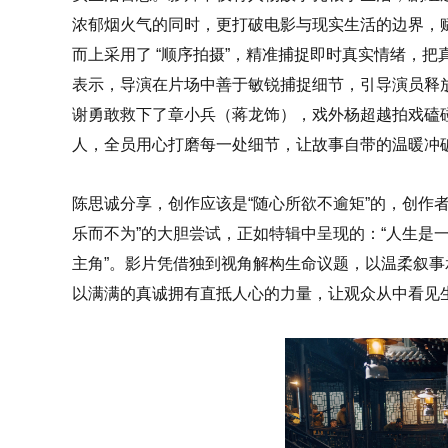
浓郁烟火气的同时，更打破电影与现实生活的边界，
而上采用了 “顺序拍摄”，精准捕捉即时真实情绪，
表示，导演在片场中善于敏锐捕捉细节，引导演员释放
谢勇敢救下了章小兵（蒋龙饰），戏外杨超越拍戏磕
人，全员用心打磨每一处细节，让故事自带的温暖冲破
陈思诚分享，创作应该是“随心所欲不逾矩”的，创作者
乐而不为”的大胆尝试，正如特辑中呈现的：“人生是
主角”。影片凭借独到视角解构生命议题，以温柔叙
以满满的真诚拥有直抵人心的力量，让观众从中看见