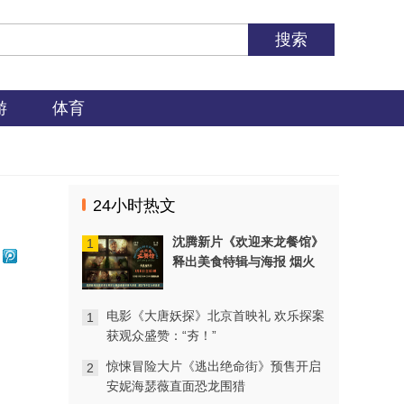
游
体育
24小时热文
沈腾新片《欢迎来龙餐馆》
1
释出美食特辑与海报 烟火
气中见人情温暖
电影《大唐妖探》北京首映礼 欢乐探案
1
获观众盛赞：“夯！”
惊悚冒险大片《逃出绝命街》预售开启
2
安妮海瑟薇直面恐龙围猎