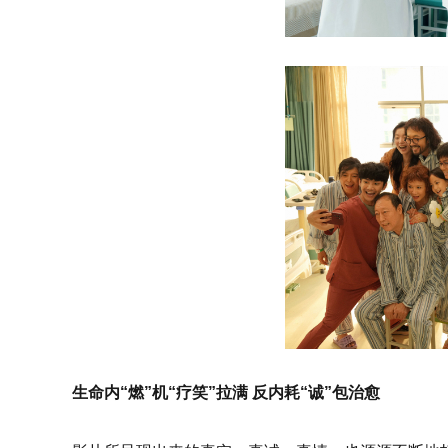
生命内“燃”机“疗笑”拉满 反内耗“诚”包治愈