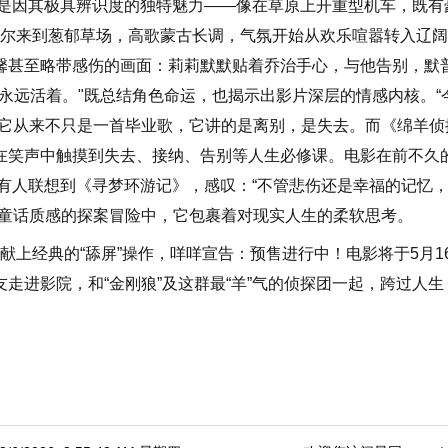
”，是因其极具辨识度的独特魅力——像在草原上开重型机车，既有
格尔来到葱郁草场，高歌蒙古长调，气氛开始从欢乐喧嚣转入辽
馨甚至略带感伤的画面：莉莉默默贴着乔治手心，与他告别，默
永远活着。"既总结角色命运，也揭示出影片深层的情感内核。“
。它从来不只是一首毕业歌，它讲的是离别，是失去。而《绵羊侦
在笑声中触摸到失去、接纳、告别等人生必修课。电影在前不久
，有人联想到《寻梦环游记》，感叹：“不管悲伤还是幸福的记忆
在童话质感的探案冒险中，它包裹着对现实人生的柔软思考。
献上经典的“舔屏”操作，咩咩宣告：预售进行中！电影将于5月1
走进影院，和“金刚狼”及这群最“羊”气的侦探团一起，跨过人生