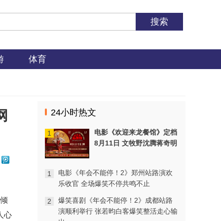
影视
电影《年会不能停！2》郑州站路演欢
乐收官 全场爆笑不停共鸣不止
更多
游
体育
影视
爆笑喜剧《年会不能停！2》成都站路
演顺利举行 张若昀白客爆笑整活走心
输出
更多
24小时热文
网
影视
电影《年会不能停！2》深圳站路演笑
电影《欢迎来龙餐馆》定档
1
声不断 主创解读分享更多幕后创作
更多
8月11日 文牧野沈腾蒋奇明
带中餐闯中东
影视
电影《年会不能停！2》郑州站路演欢
1
电影《八仙！》沈阳路演圆满收官 主
乐收官 全场爆笑不停共鸣不止
创与观众互赠“东北特色”惊喜
更多
尔倾
爆笑喜剧《年会不能停！2》成都站路
2
演顺利举行 张若昀白客爆笑整活走心输
人心
影视