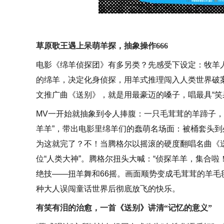
草原歌王遇上呆萌羊探，抽象操作666
电影《绵羊侦探团》有多另类？先感受下设定：牧羊人
的绵羊，决定化身侦探，用羊式推理闯入人类世界破
文推广曲《送别》，就是用最豪迈的嗓子，唱最具“笑
MV一开始就抽象到令人捧腹：一只毛茸茸的羊蹄子，
羊羊”，带出电影里绵羊们的蠢萌名场面：被桶套头到
为这就完了？不！当腾格尔以摇滚的硬度翻唱名曲《
位“人类大神”。腾格尔扭头大喊：“侦探羊羊，集合啦
绝技——扭羊舞和66摇。画面顺势变成毛茸茸的羊
种大人误闯童话世界后彻底放飞的快乐。
有笑有泪的治愈，一首《送别》讲清“记忆的意义”