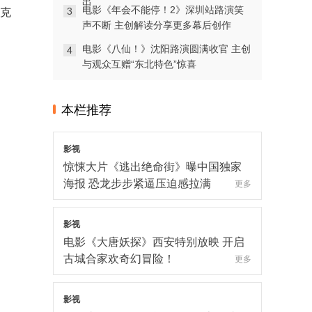
出
电影《年会不能停！2》深圳站路演笑
3
杰克
翰墨留章·光影追梦：1992造梦局开街
声不断 主创解读分享更多幕后创作
暨第二届“中子星·小说月报影视改编价
电影《八仙！》沈阳路演圆满收官 主创
值潜力榜”发布会在盐城举行
4
更多
与观众互赠“东北特色”惊喜
影视
《汪汪队立大功大电影3》曝“畅游恐龙
岛”片段 点映口碑升温引共鸣
本栏推荐
更多
影视
惊悚大片《逃出绝命街》曝中国独家
海报 恐龙步步紧逼压迫感拉满
更多
影视
电影《大唐妖探》西安特别放映 开启
古城合家欢奇幻冒险！
更多
影视