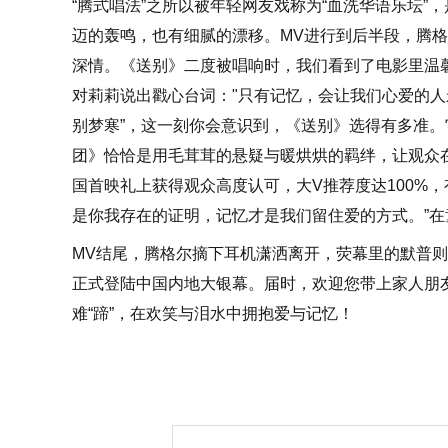
“腾式唱法”之所以被年轻网友戏称为“血洗华语乐坛
迈的轰鸣，也有细腻的漂移。MV进行到后半段，腾
深情。《送别》二度被唱响时，我们看到了电影里温
对莉莉说出戳心台词："只有记忆，会让我们心爱的人
别梦寒”，这一刻你会意识到，《送别》选得有多准
团》恰恰是用毛茸茸的悬疑与暖烘烘的羁绊，让观众
国首映礼上获得观众高度认可，大V推荐度达100%
是你我存在的证明，记忆才是我们留住爱的方式。”
MV结尾，腾格尔摘下耳机潇洒离开，荧幕里的默普则
正式登陆中国内地大银幕。届时，欢迎您带上家人朋友
难“蹄”，在欢笑与泪水中拥抱爱与记忆！