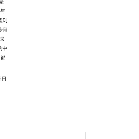
豪
阔与
普则
今宵
探
的中
，都
6日