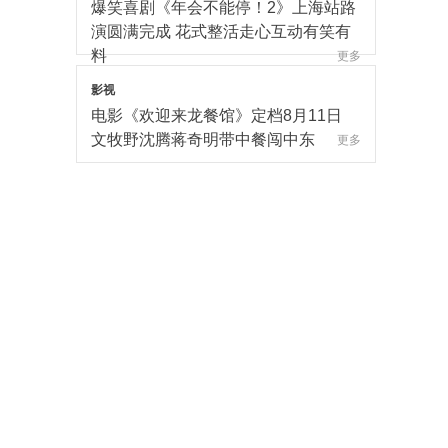
爆笑喜剧《年会不能停！2》上海站路
演圆满完成 花式整活走心互动有笑有
料
更多
影视
电影《欢迎来龙餐馆》定档8月11日
文牧野沈腾蒋奇明带中餐闯中东
更多
影视
电影《年会不能停！2》郑州站路演欢
乐收官 全场爆笑不停共鸣不止
更多
影视
爆笑喜剧《年会不能停！2》成都站路
演顺利举行 张若昀白客爆笑整活走心
输出
更多