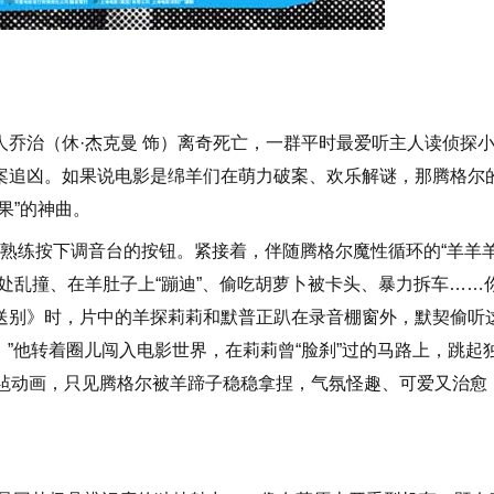
乔治（休·杰克曼 饰）离奇死亡，一群平时最爱听主人读侦探
案追凶。如果说电影是绵羊们在萌力破案、欢乐解谜，那腾格尔
果”的神曲。
熟练按下调音台的按钮。紧接着，伴随腾格尔魔性循环的“羊羊
处乱撞、在羊肚子上“蹦迪”、偷吃胡萝卜被卡头、暴力拆车……
送别》时，片中的羊探莉莉和默普正趴在录音棚窗外，默契偷听
！”他转着圈儿闯入电影世界，在莉莉曾“脸刹”过的马路上，跳起
毛毡动画，只见腾格尔被羊蹄子稳稳拿捏，气氛怪趣、可爱又治愈