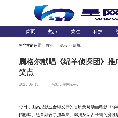
首页
热点
关注
科技
您当前的位置：
首页
>>
娱乐
>>
影视
腾格尔献唱《绵羊侦探团》推
笑点
2026-05-13
来源：星网news
今日，由索尼影业全球发行的喜剧悬疑动画电影《绵羊
情献唱。这首融合了扭羊舞、66摇及蒙古长调的魔