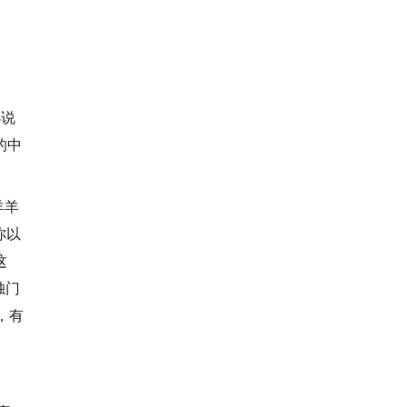
小说
的中
羊羊
你以
这
独门
，有